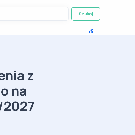
Szukaj
enia z
o na
/2027