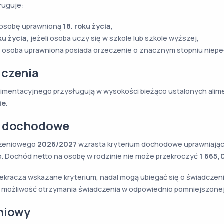
ługuje:
 osobę uprawnioną
18. roku życia
,
ku życia
, jeżeli osoba uczy się w szkole lub szkole wyższej,
eli osoba uprawniona posiada orzeczenie o znacznym stopniu niep
czenia
imentacyjnego przysługują w wysokości bieżąco ustalonych alime
ie
.
m dochodowe
czeniowego
2026/2027
wzrasta kryterium dochodowe uprawniając
. Dochód netto na osobę w rodzinie nie może przekroczyć
1 665,
ekracza wskazane kryterium, nadal mogą ubiegać się o świadczen
a możliwość otrzymania świadczenia w odpowiednio pomniejszonej
niowy