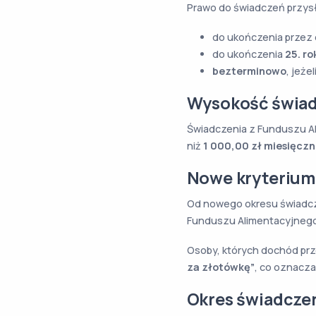
Prawo do świadczeń przys
do ukończenia przez
do ukończenia
25. ro
bezterminowo
, jeż
Wysokość świad
Świadczenia z Funduszu Al
niż
1 000,00 zł miesięczn
Nowe kryteriu
Od nowego okresu świad
Funduszu Alimentacyjnego
Osoby, których dochód prz
za złotówkę”
, co oznacz
Okres świadcze