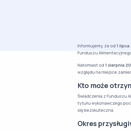
Informujemy, że od
1 lipca
Funduszu Alimentacyjnego
Natomiast od
1 sierpnia 20
względu na miejsce zamies
Kto może otrzy
Świadczenia z Funduszu Al
tytułu wykonawczego poch
się bezskuteczna.
Okres przysług